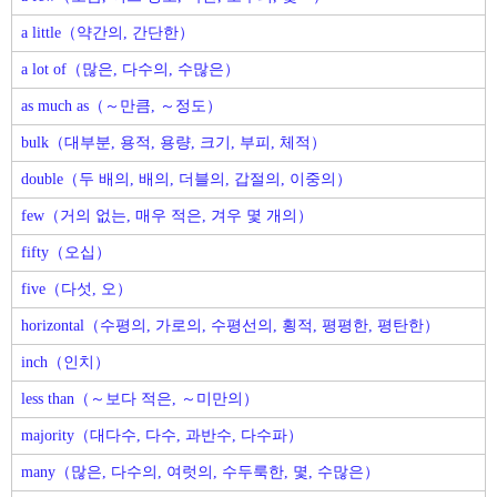
a little（약간의, 간단한）
a lot of（많은, 다수의, 수많은）
as much as（～만큼, ～정도）
bulk（대부분, 용적, 용량, 크기, 부피, 체적）
double（두 배의, 배의, 더블의, 갑절의, 이중의）
few（거의 없는, 매우 적은, 겨우 몇 개의）
fifty（오십）
five（다섯, 오）
horizontal（수평의, 가로의, 수평선의, 횡적, 평평한, 평탄한）
inch（인치）
less than（～보다 적은, ～미만의）
majority（대다수, 다수, 과반수, 다수파）
many（많은, 다수의, 여럿의, 수두룩한, 몇, 수많은）