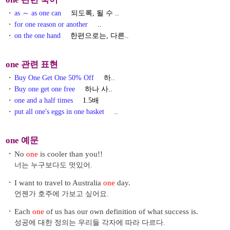
・
as ～ as one can
되도록, 될 수 ..
・
for one reason or another
..
・
on the one hand
한편으로는, 다른..
one 관련 표현
・
Buy One Get One 50% Off
하..
・
Buy one get one free
하나 사..
・
one and a half times
1.5배
・
put all one's eggs in one basket
..
one 예문
・
No
one
is cooler than you!!
너는 누구보다도 멋있어.
・
I want to travel to Australia
one
day.
언젠가 호주에 가보고 싶어요.
・
Each
one
of us has our own definition of what success is.
성공에 대한 정의는 우리들 각자에 따라 다르다.