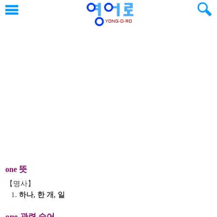
뜻
one
【명사】
1.
하나, 한 개, 일
one 관련 숙어