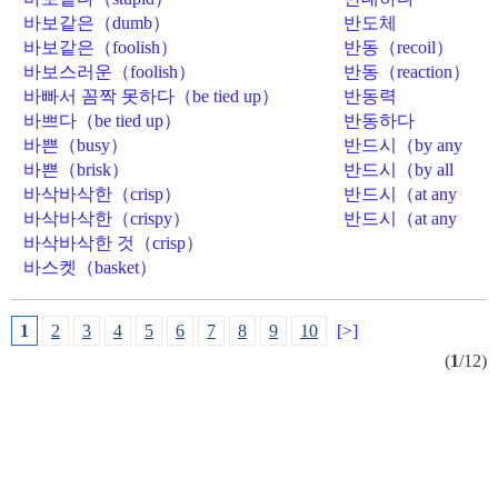
（counter）
바보같은（dumb）
반도체
（semiconductor）
바보같은（foolish）
반동（recoil）
바보스러운（foolish）
반동（reaction）
바빠서 꼼짝 못하다（be tied up）
반동력
（reaction）
바쁘다（be tied up）
반동하다
（recoil）
바쁜（busy）
반드시（by any
means）
바쁜（brisk）
반드시（by all
means）
바삭바삭한（crisp）
반드시（at any
cost）
바삭바삭한（crispy）
반드시（at any
price）
바삭바삭한 것（crisp）
바스켓（basket）
1
2
3
4
5
6
7
8
9
10
[>]
(
1
/12)