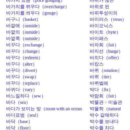
바가지 요금（price gouging）
바위가 많은
（rocky）
바가지를 쒸우다（overcharge）
바위로 된
（rocky）
바가지를 씌우다（gouge）
바위투성이의
（rocky）
바구니（basket）
바이러스（virus）
바깥에（outside）
바이오닉스
（bionics）
바깥의（outside）
바이트（byte）
바깥쪽（outside）
바이패스
（bypass）
바꾸다（exchange）
바자회（fair）
바꾸다（change）
바지선（barge）
바꾸다（redeem）
바치다（offer）
바꾸다（alter）
바캉스
（vacation）
바꾸다（divert）
바퀴（rotation）
바꾸다（swap）
바퀴（tire）
바꾸다（replace）
바퀴벌레
（roach）
바뀌다（vary）
박다（fix）
바느질하다（sew）
박람회（fair）
바다（sea）
박물관・미술관
책임자（curator）
바다가 보이는 방（room with an ocean
박물학（natural
view）
history）
바다표범（seal）
박수 갈채하다
（applaud）
바닥（base）
박수를 보내다
（applaud）
바닥（floor）
박수를 치다