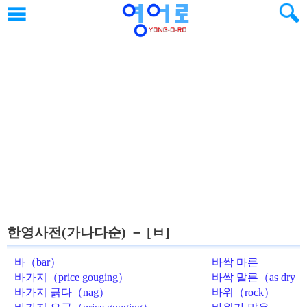
한영사전(가나다순) － [ㅂ]
바（bar）
바싹 마른
（boney）
바가지（price gouging）
바싹 말른（as dry
as a bone）
바가지 긁다（nag）
바위（rock）