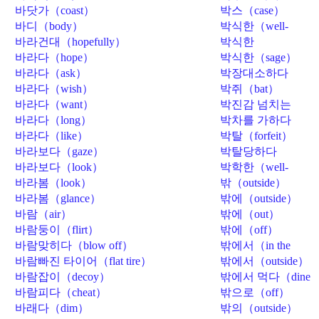
（applaud）
바닷가（coast）
박스（case）
바디（body）
박식한（well-
read）
바라건대（hopefully）
박식한
（knowledgeable）
바라다（hope）
박식한（sage）
바라다（ask）
박장대소하다
（lol）
바라다（wish）
박쥐（bat）
바라다（want）
박진감 넘치는
（suspenseful）
바라다（long）
박차를 가하다
（accelerate）
바라다（like）
박탈（forfeit）
바라보다（gaze）
박탈당하다
（forfeit）
바라보다（look）
박학한（well-
read）
바라봄（look）
밖（outside）
바라봄（glance）
밖에（outside）
바람（air）
밖에（out）
바람둥이（flirt）
밖에（off）
바람맞히다（blow off）
밖에서（in the
open air）
바람빠진 타이어（flat tire）
밖에서（outside）
바람잡이（decoy）
밖에서 먹다（dine
out）
바람피다（cheat）
밖으로（off）
바래다（dim）
밖의（outside）