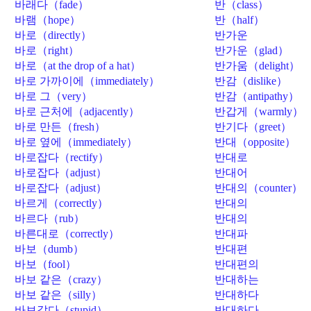
바래다（fade）
반（class）
바램（hope）
반（half）
바로（directly）
반가운
（pleasant）
바로（right）
반가운（glad）
바로（at the drop of a hat）
반가움（delight）
바로 가까이에（immediately）
반감（dislike）
바로 그（very）
반감（antipathy）
바로 근처에（adjacently）
반갑게（warmly）
바로 만든（fresh）
반기다（greet）
바로 옆에（immediately）
반대（opposite）
바로잡다（rectify）
반대로
（negatively）
바로잡다（adjust）
반대어
（antonym）
바로잡다（adjust）
반대의（counter）
바르게（correctly）
반대의
（contrary）
바르다（rub）
반대의
（opposite）
바른대로（correctly）
반대파
（opposition
바보（dumb）
반대편
party）
（opposite）
바보（fool）
반대편의
（opposite）
바보 같은（crazy）
반대하는
（opposite）
바보 같은（silly）
반대하다
（oppose）
바보같다（stupid）
반대하다