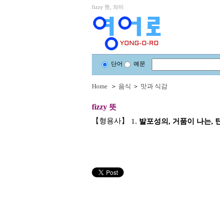
fizzy 뜻, 의미
단어
예문
Home
＞
음식
＞
맛과 식감
fizzy
뜻
【형용사】
1.
발포성의, 거품이 나는, 