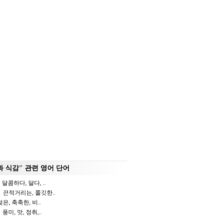
과 식감" 관련 영어 단어
달콤하다, 달다, ..
끈적거리는, 쫄깃한..
은, 축축한, 비..
풍미, 맛, 정취,..