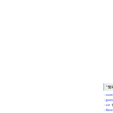
"맛
sweet
gooey
wet
젖
flavor