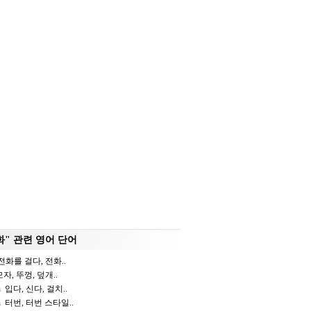
화" 관련 영어 단어
화를 걸다, 전화..
자, 뚜껑, 덮개..
n
입다, 신다, 걸치..
n
터번, 터번 스타일..