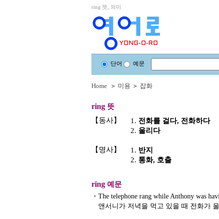
ring 뜻, 의미
단어
예문
Home
＞
미용
＞
잡화
ring
뜻
【동사】
1.
전화를 걸다, 전화하다
2.
울리다
【명사】
1.
반지
2.
통화, 호출
ring
예문
・
The telephone rang while Anthony was havi
앤서니가 저녁을 먹고 있을 때 전화가 울