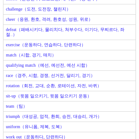
challenge（도전, 도전장, 챌린지）
cheer（응원, 환호, 격려, 환호성, 성원, 위로）
defeat（패배시키다, 물리치다, 쳐부수다, 이기다, 무찌르다, 좌
절..）
exercise（운동하다, 연습하다, 단련하다）
match（시합, 경기, 매치）
qualifying match（예선, 예선전, 예선 시합）
race（경주, 시합, 경쟁, 선거전, 달리기, 경기）
rotation（회전, 교대, 순환, 로테이션, 자전, 바퀴）
sit-up（윗몸 일으키기, 윗몸 일으키기 운동）
team（팀）
triumph（대성공, 업적, 환희, 승전, 대승리, 개가）
uniform（유니폼, 제복, 도복）
work out（운동하다, 단련하다）