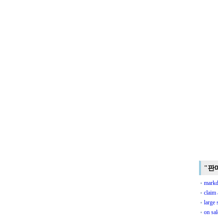
"판
mark
claim 
large 
on sal