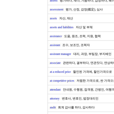
assess
평가하다, 재다, 가늠하다, 감정하다, 헤
assessment
평가, 산정, 감정(鑑定), 심사
assets
자산, 재산
assets and liabilities
자산 및 부채
assistance
도움, 원조, 조력, 지원, 협력
assistant
조수, 보조인, 조력자
assistant manager
대리, 과장, 부팀장, 부지배인
associate
관련하다, 결부하다, 연관짓다, 연상하
at a reduced price
할인된 가격에, 할인가격으로
at competitive prices
저렴한 가격으로, 싼 가격으
attendant
안내원, 수행원, 접객원, 간병인, 여행
attorney
변호사, 변호인, 법정대리인
audit
회계 감사를 하다, 감사하다