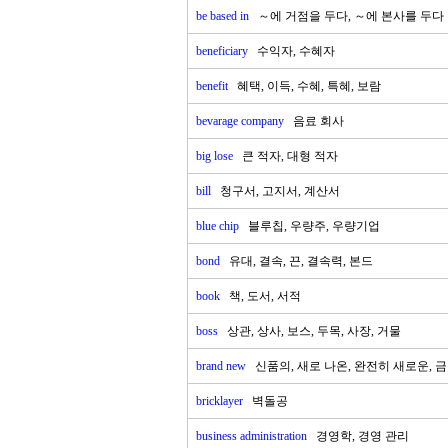
be based in
～에 거점을 두다, ～에 본사를 두다
beneficiary
수익자, 수혜자
benefit
혜택, 이득, 수혜, 특혜, 보람
bevarage company
음료 회사
big lose
큰 적자, 대형 적자
bill
청구서, 고지서, 계산서
blue chip
블루칩, 우량주, 우량기업
bond
유대, 결속, 끈, 결속력, 본드
book
책, 도서, 서적
boss
상관, 상사, 보스, 두목, 사장, 거물
brand new
신품의, 새로 나온, 완전히 새로운, 
bricklayer
벽돌공
business administration
경영학, 경영 관리