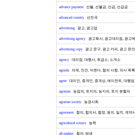
advance payment
선불, 선불금, 선금, 선급금
advanced country
선진국
advertising
광고, 광고업
advertising agency
광고회사, 광고대리점, 광고
advertising copy
광고 문구, 광고 카피, 광고 문안
agency
대리점, 대행사, 취급소, 소개소
agenda
의제, 안건, 어젠다, 협의 사항, 의사 목록
agent
대리인, 중개인, 중개상, 에이전트, 대행
agrarian
농업의, 토지의, 농지의, 토지 분할의
agrarian society
농경사회
agreement
합의, 합의서, 협정, 동의, 일치, 계약
agricultural science
농학
all-nighter
철야, 밤샘