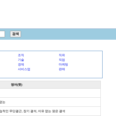
조직
직위
기술
직업
경제
마케팅
서비스업
판매
영어(뜻)
 없는
상습적인 무단결근, 장기 결석, 이유 없는 잦은 결석