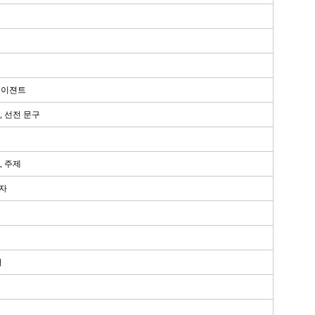
에이젼트
, 선전 문구
, 주제
업자
서