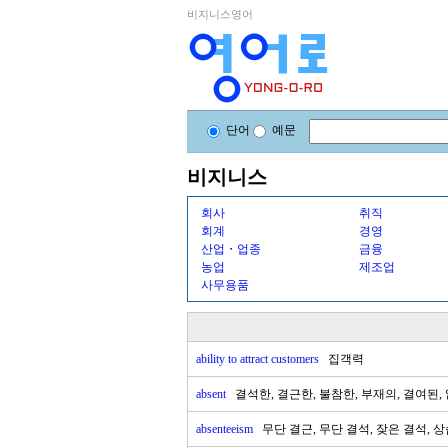
비지니스영어
단어
예문
비지니스
회사
취직
회계
경영
산업・업종
금융
농업
제조업
사무용품
ability to attract customers
집객력
absent
결석한, 결근한, 불참한, 부재의, 결여된,
absenteeism
무단 결근, 무단 결석, 잦은 결석, 