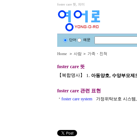
foster care 뜻, 의미
단어
예문
Home
＞
사람
＞
가족・친척
foster care
뜻
【복합명사】
1.
아동양호, 수양부모제
foster care
관련 표현
・
foster care system
가정위탁보호 시스템,