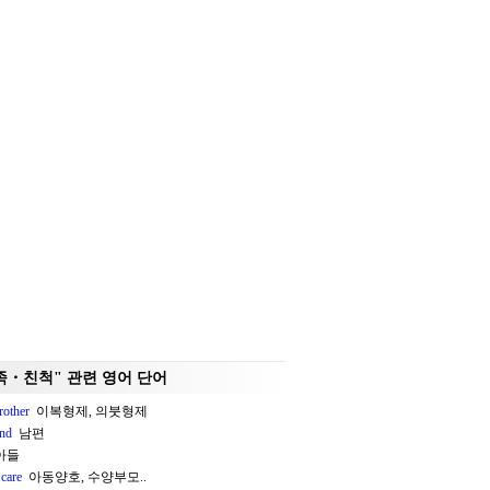
족・친척" 관련 영어 단어
rother
이복형제, 의붓형제
nd
남편
아들
 care
아동양호, 수양부모..