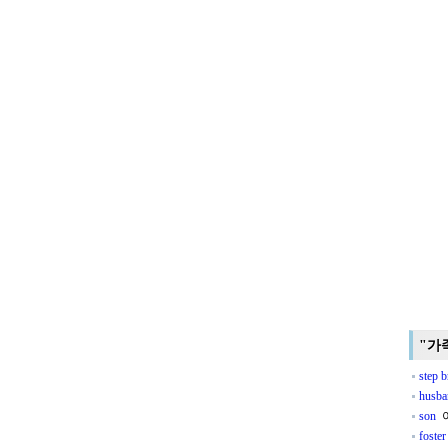
"가
step b
husba
son
foster