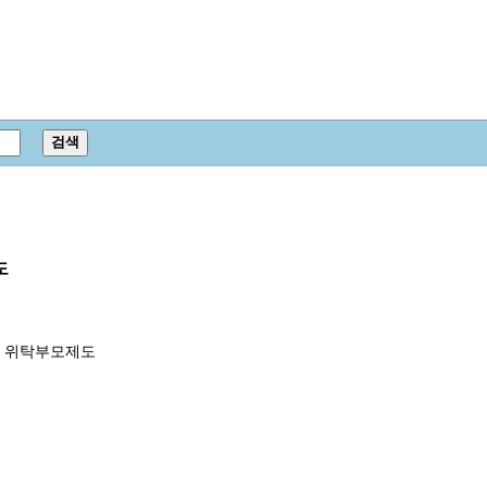
도
 위탁부모제도