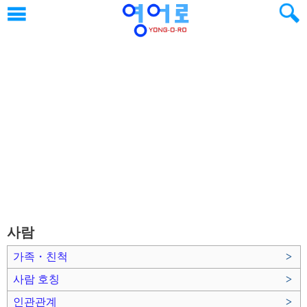
사람
가족・친척
>
사람 호칭
>
인관관계
>