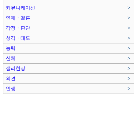
커뮤니케이션
>
연애・결혼
>
감정・판단
>
성격・태도
>
능력
>
신체
>
생리현상
>
외견
>
인생
>