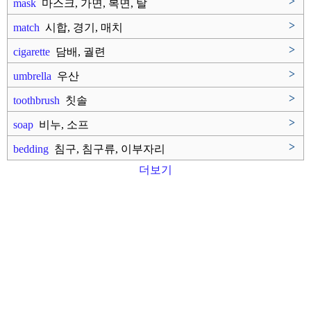
>
mask
마스크, 가면, 복면, 탈
>
match
시합, 경기, 매치
>
cigarette
담배, 궐련
>
umbrella
우산
>
toothbrush
칫솔
>
soap
비누, 소프
>
bedding
침구, 침구류, 이부자리
더보기