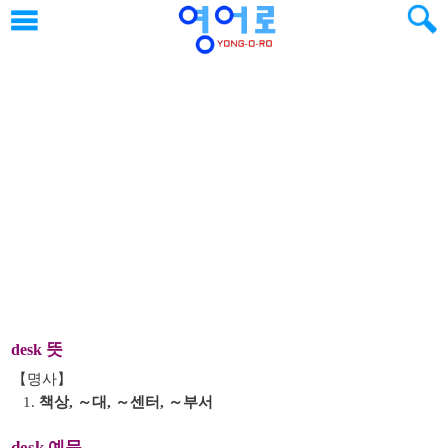
뜻
desk
【명사】
1.
책상, ～대, ～센터, ～부서
desk 예문