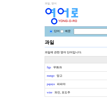
과일, 영어
단어
예문
과일
과일에 관한 영어 단어입니다.
figs
무화과
mango
망고
papaya
파파야
wine
와인, 포도주