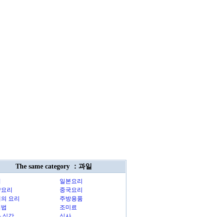
The same category ：과일
리
일본요리
양요리
중국요리
의 요리
주방용품
리법
조미료
 식감
식사