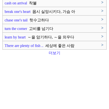
>
cash on arrival
착불
>
break one's heart
몹시 실망시키다, 가슴 아
프게 하..
>
chase one's tail
헛수고하다
>
turn the corner
고비를 넘기다
>
learn by heart
～을 암기하다, ～을 외우다
>
There are plenty of fish ..
세상에 좋은 사람
은 얼마든지 있다..
더보기