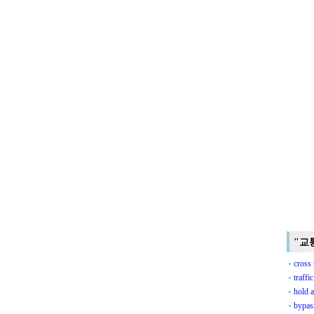
"교
cross 
traffi
hold a
bypas