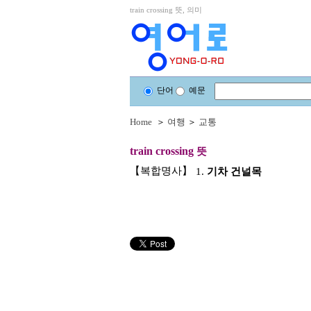
train crossing 뜻, 의미
단어
예문
Home
＞
여행
＞
교통
train crossing
뜻
【복합명사】
1.
기차 건널목