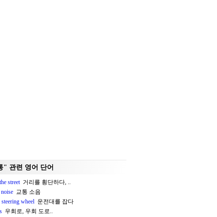
통" 관련 영어 단어
the street
거리를 횡단하다, ..
c noise
교통 소음
 steering wheel
운전대를 잡다
s
우회로, 우회 도로..