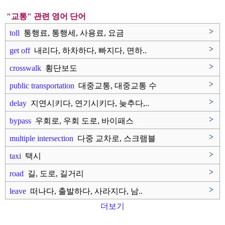
"교통" 관련 영어 단어
>
toll
통행료, 통행세, 사용료, 요금
>
get off
내리다, 하차하다, 빠지다, 면하..
>
crosswalk
횡단보도
>
public transportation
대중교통, 대중교통 수
단, 공공 ..
>
delay
지연시키다, 연기시키다, 늦추다,..
>
bypass
우회로, 우회 도로, 바이패스
>
multiple intersection
다중 교차로, 스크램블
교차로
>
taxi
택시
>
road
길, 도로, 길거리
>
leave
떠나다, 출발하다, 사라지다, 남..
더보기