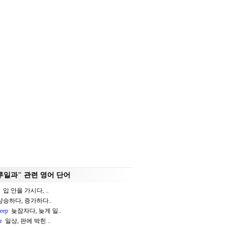
루일과" 관련 영어 단어
입 안을 가시다, ..
승하다, 증가하다..
leep
늦잠자다, 늦게 일..
e
일상, 판에 박힌 ..