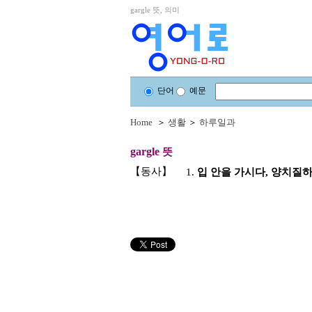
gargle 뜻, 의미
단어
예문
Home
＞
생활
＞
하루일과
gargle
뜻
【동사】
1.
입 안을 가시다, 양치질하