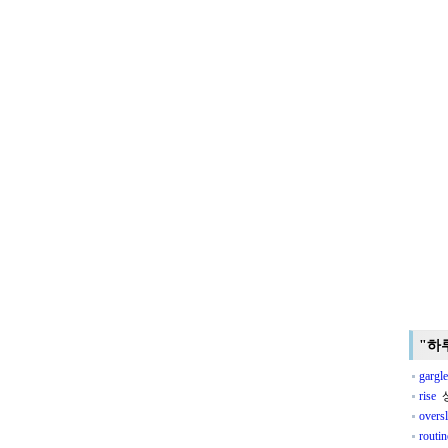
"하
gargle
rise
상
overs
routin