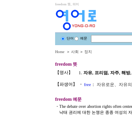
freedom 뜻, 의미
단어
예문
Home
＞
사회
＞
정치
freedom
뜻
【명사】
1.
자유, 프리덤, 자주, 해방
【파생어】
・
free
：
자유로운、자유의
freedom
예문
・
The debate over abortion rights often cent
낙태 권리에 대한 논쟁은 종종 여성의 