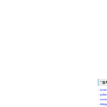
"정
tyrant
politi
sessi
delega