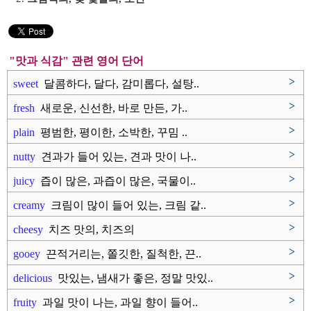
"맛과 식감" 관련 영어 단어
>
sweet
달콤하다, 달다, 감미롭다, 설탕..
>
fresh
새로운, 신선한, 바로 만든, 가..
>
plain
평범한, 평이한, 소박한, 꾸밈 ..
>
nutty
견과가 들어 있는, 견과 맛이 나..
>
juicy
즙이 많은, 과즙이 많은, 국물이..
>
creamy
크림이 많이 들어 있는, 크림 같..
>
cheesy
치즈 맛의, 치즈의
>
gooey
끈적거리는, 쫄깃한, 질척한, 끈..
>
delicious
맛있는, 냄새가 좋은, 정말 맛있..
>
fruity
과일 맛이 나는, 과일 향이 들어..