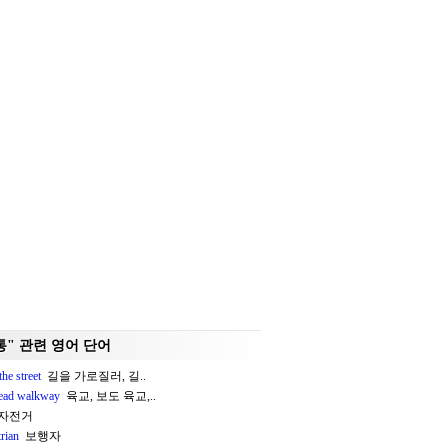
통" 관련 영어 단어
the street
길을 가로질러, 길..
ead walkway
육교, 보도 육교,..
자전거
rian
보행자