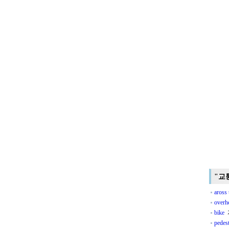
"교
aross 
overh
bike
pedest