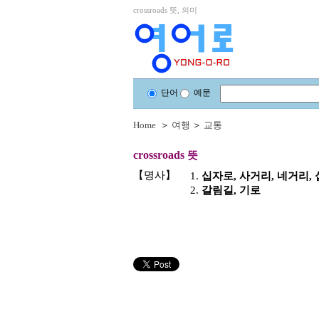
crossroads 뜻, 의미
단어
예문
Home
＞
여행
＞
교통
crossroads
뜻
【명사】
1.
십자로, 사거리, 네거리,
2.
갈림길, 기로