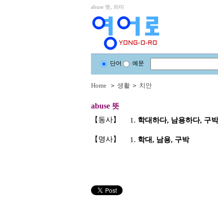
abuse 뜻, 의미
단어
예문
Home
＞
생활
＞
치안
abuse
뜻
【동사】
1.
학대하다, 남용하다, 구박
【명사】
1.
학대, 남용, 구박