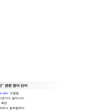
안" 관련 영어 단어
ge-taker
인질범
망가다, 달아나다..
폭탄
르다, 칼부림하다..