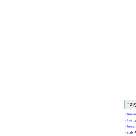
"치
hosta
flee
도
bomb
stab
찌