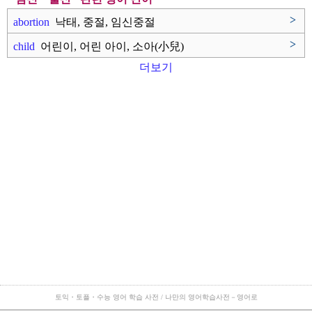
>
abortion
낙태, 중절, 임신중절
>
child
어린이, 어린 아이, 소아(小兒)
더보기
토익・토플・수능 영어 학습 사전 / 나만의 영어학습사전－영어로