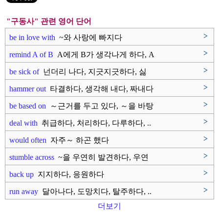
"구동사" 관련 영어 단어
>
be in love with
~와 사랑에 빠지다
>
remind A of B
A에게 B가 생각나게 하다, A
에..
>
be sick of
넌더리 나다, 지긋지긋하다, 싫
증..
>
hammer out
타결하다, 생각해 내다, 짜내다
>
be based on
～근거를 두고 있다, ～을 바탕
으..
>
deal with
취급하다, 처리하다, 다루하다, ..
>
would often
자주～ 하곤 했다
>
stumble across
~을 우연히 발견하다, 우연
히 찾..
>
back up
지지하다, 응원하다
>
run away
달아나다, 도망치다, 탈주하다, ..
더보기