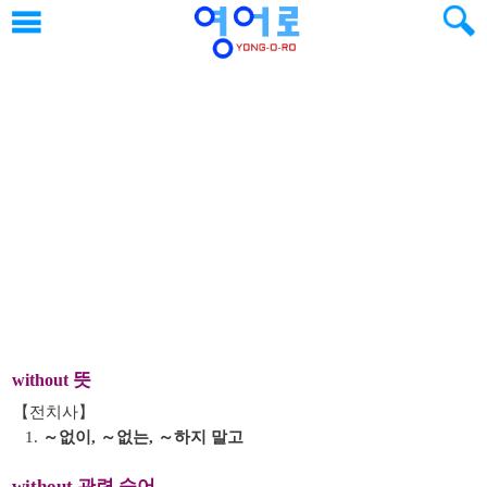
뜻
without
【전치사】
1.
～없이, ～없는, ～하지 말고
without 관련 숙어