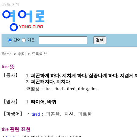
tire 뜻, 의미
단어
예문
Home
＞
취미
＞
드라이브
tire
뜻
【동사】
1.
피곤하게 하다, 지치게 하다, 싫증나게 하다, 지겹게 
2.
피곤해지다, 지치다
※활용：tire - tired - tired, tiring, tires
【명사】
1.
타이어, 바퀴
【파생어】
・
tired
：
피곤한、지친、피로한
tire
관련 표현
・