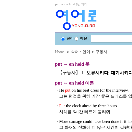
put ～ on hold 뜻, 의미
단어
예문
Home
＞
숙어・연어
＞
구동사
put ～ on hold
뜻
【구동사】
1. 보류시키다, 대기시키
put ～ on hold
예문
・
He
put
on his best dress for the interview.
그는 면접을 위해 가장 좋은 드레스를 
・
Put
the clock ahead by three hours.
시계를 3시간 빠르게 돌려줘.
・
More damage could have been done if it ha
그 화재의 진화에 더 많은 시간이 걸렸다