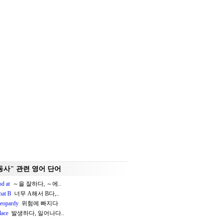
동사" 관련 영어 단어
od at
～을 잘하다, ～에..
hat B
너무 A해서 B다,..
jeopardy
위험에 빠지다
lace
발생하다, 일어나다..