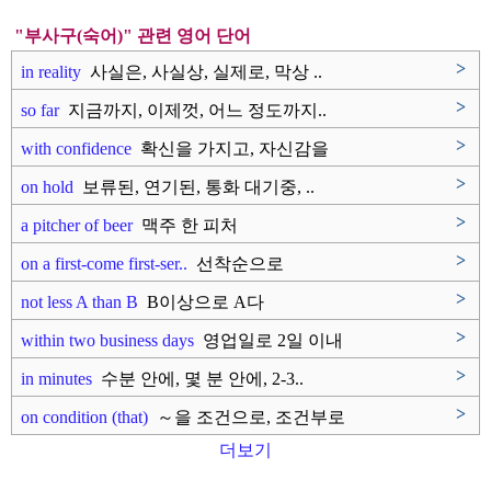
"부사구(숙어)" 관련 영어 단어
>
in reality
사실은, 사실상, 실제로, 막상 ..
>
so far
지금까지, 이제껏, 어느 정도까지..
>
with confidence
확신을 가지고, 자신감을
가지고,..
>
on hold
보류된, 연기된, 통화 대기중, ..
>
a pitcher of beer
맥주 한 피처
>
on a first-come first-ser..
선착순으로
>
not less A than B
B이상으로 A다
>
within two business days
영업일로 2일 이내
>
in minutes
수분 안에, 몇 분 안에, 2-3..
>
on condition (that)
～을 조건으로, 조건부로
더보기