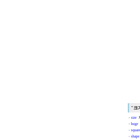
"크
size
치
huge
squar
shape