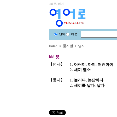
kid 뜻, 의미
단어
예문
Home
＞
품사별
＞
명사
kid
뜻
【명사】
1.
어린이, 아이, 어린아이
2.
새끼 염소
【동사】
1.
놀리다, 농담하다
2.
새끼를 낳다, 낳다