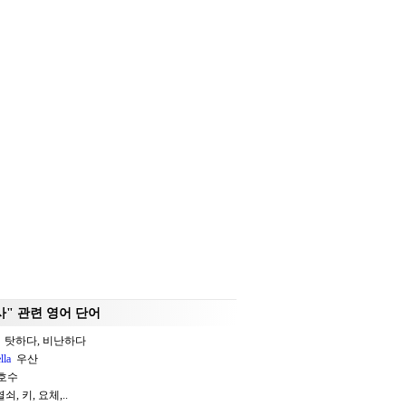
사" 관련 영어 단어
탓하다, 비난하다
lla
우산
호수
쇠, 키, 요체,..