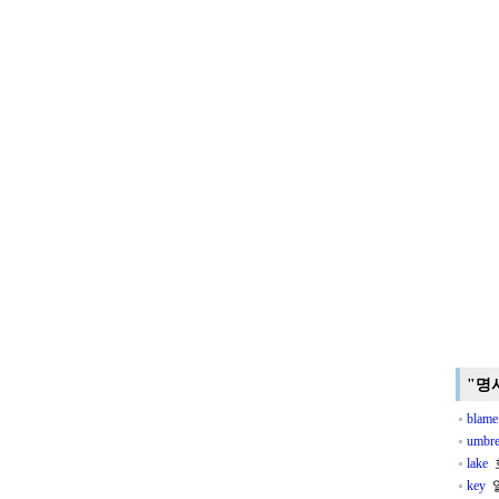
"명
blame
umbre
lake
key
열