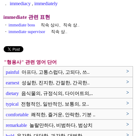
.
immediacy
,
immediately
immediate 관련 표현
・
immediate boss
직속 상사、직속 상..
・
immediate supervisor
직속 상..
"형용사" 관련 영어 단어
>
painful
아프다, 고통스럽다, 고되다, 쓰..
>
earnest
성실한, 진지한, 간절한, 간곡한..
>
dietary
음식물의, 규정식의, 다이어트의,..
>
typical
전형적인, 일반적인, 보통의, 모..
>
comfortable
쾌적한, 즐거운, 안락한, 기분 ..
>
remarkable
놀랄만하다, 비범하다, 범상치
않..
>
bold
용감한, 대담한, 과감한, 대범한