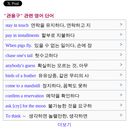
"관용구" 관련 영어 단어
>
stay in touch
연락을 유지하다, 연락하고 지
내다
>
pay in installments
할부로 지불하다
>
When pigs fly.
있을 수 없는 일이다, 손에 장
을..
>
chase one's tail
헛수고하다
>
anybody's guess
확실히는 모르는 것, 아무
도 모르..
>
birds of a feather
유유상종, 같은 무리의 사
람들
>
come to a standstill
정지하다, 꼼짝도 못하
다, 멈추다..
>
confirm a reservation
예약을 확인하다
>
ask [cry] for the moon
불가능한 것을 요구하
다, 불가능한..
>
To think ～
생각하면 놀랠만한, 생각하면
대단..
더보기