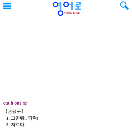
뜻
cut it out
【관용구】
1. 그만둬!, 닥쳐!
2. 자르다