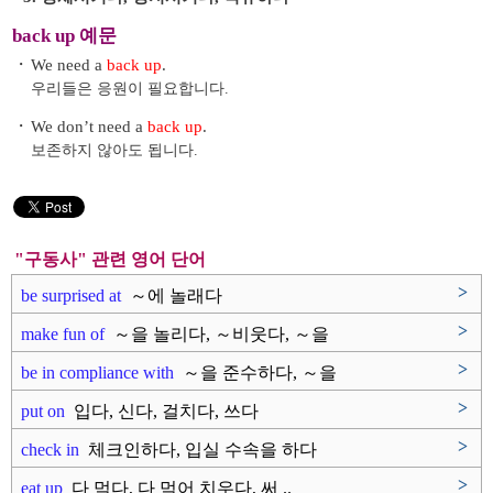
back up 예문
・
We need a
back up
.
우리들은 응원이 필요합니다.
・
We don’t need a
back up
.
보존하지 않아도 됩니다.
"구동사" 관련 영어 단어
>
be surprised at
～에 놀래다
>
make fun of
～을 놀리다, ～비웃다, ～을
우..
>
be in compliance with
～을 준수하다, ～을
따르다
>
put on
입다, 신다, 걸치다, 쓰다
>
check in
체크인하다, 입실 수속을 하다
>
eat up
다 먹다, 다 먹어 치우다, 써 ..